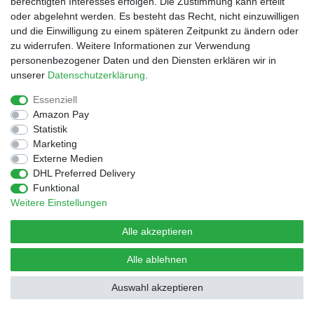
berechtigten Interesses erfolgen. Die Zustimmung kann erteilt
oder abgelehnt werden. Es besteht das Recht, nicht einzuwilligen
und die Einwilligung zu einem späteren Zeitpunkt zu ändern oder
© Copyright 2026 | Alle Rechte vorbehalten.
Design by D.Behrendt
zu widerrufen. Weitere Informationen zur Verwendung
personenbezogener Daten und den Diensten erklären wir in
unserer
Daten­schutz­erklärung
.
Essenziell
Amazon Pay
Statistik
Marketing
Externe Medien
DHL Preferred Delivery
Funktional
Weitere Einstellungen
Alle akzeptieren
Alle ablehnen
Auswahl akzeptieren