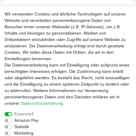
Wir verwenden Cookies und ähnliche Technologien auf unserer
-27%
Non-stop dogwear CaniX Tech Tee Men | 260M
Website und verarbeiten personenbezogene Daten von
Besucher:innen unserer Webseite (z.B. IP-Adresse), um z.B.
39,99 € *
UVP 54,99 €
Inhalte und Anzeigen zu personalisieren, Medien von
Drittanbietern einzubinden oder Zugriffe auf unsere Website zu
In den Warenkorb
analysieren. Die Datenverarbeitung erfolgt erst durch gesetzte
*
inkl. ges. MwSt.
zzgl.
Versandkosten
Cookies. Wir teilen diese Daten mit Dritten, die wir in den
Einstellungen benennen.
Die Datenverarbeitung kann mit Einwilligung oder aufgrund eines
berechtigten Interesses erfolgen. Die Zustimmung kann erteilt
**)
Lieferzeit ca 1 - 3 Werktage
oder abgelehnt werden. Es besteht das Recht, nicht einzuwilligen
und die Einwilligung zu einem späteren Zeitpunkt zu ändern oder
zu widerrufen. Weitere Informationen zur Verwendung
**)
Kostenloser Versand ab 30€
personenbezogener Daten und den Diensten erklären wir in
unserer
Daten­schutz­erklärung
.
30 Tage Rückgaberecht
Essenziell
Amazon Pay
Statistik
Marketing