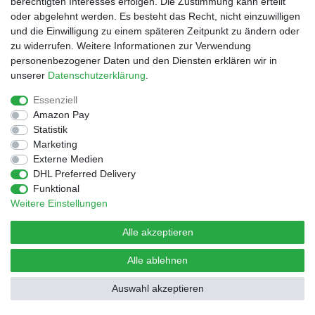
berechtigten Interesses erfolgen. Die Zustimmung kann erteilt
oder abgelehnt werden. Es besteht das Recht, nicht einzuwilligen
und die Einwilligung zu einem späteren Zeitpunkt zu ändern oder
Widerrufs­recht
Impressum
Daten­schutz­erklärung
zu widerrufen. Weitere Informationen zur Verwendung
personenbezogener Daten und den Diensten erklären wir in
unserer
Daten­schutz­erklärung
.
AGB
Kontakt
Essenziell
Amazon Pay
© Copyright 2026 | Alle Rechte vorbehalten.
Statistik
Design by D.Behrendt
Marketing
Externe Medien
DHL Preferred Delivery
Funktional
Weitere Einstellungen
Alle akzeptieren
Alle ablehnen
Auswahl akzeptieren