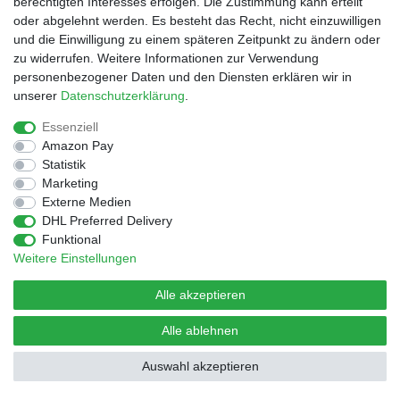
berechtigten Interesses erfolgen. Die Zustimmung kann erteilt
In den Warenkorb
oder abgelehnt werden. Es besteht das Recht, nicht einzuwilligen
und die Einwilligung zu einem späteren Zeitpunkt zu ändern oder
*
inkl. ges. MwSt.
zzgl.
Versandkosten
zu widerrufen. Weitere Informationen zur Verwendung
personenbezogener Daten und den Diensten erklären wir in
unserer
Daten­schutz­erklärung
.
Widerrufs­recht
Impressum
Daten­schutz­erklärung
Essenziell
Amazon Pay
Statistik
AGB
Kontakt
Marketing
Externe Medien
DHL Preferred Delivery
© Copyright 2026 | Alle Rechte vorbehalten.
Funktional
Design by D.Behrendt
Weitere Einstellungen
Alle akzeptieren
Alle ablehnen
Auswahl akzeptieren