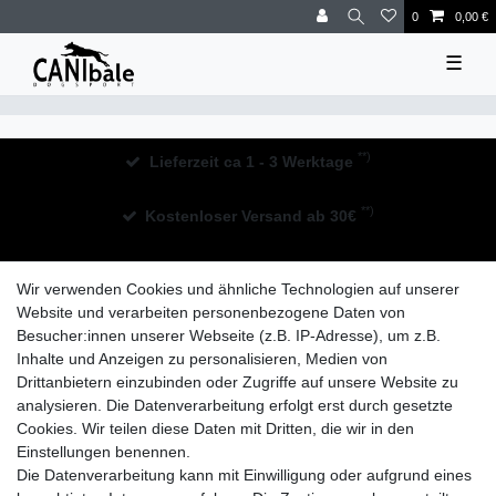
0
0,00 €
☰
**)
Lieferzeit ca 1 - 3 Werktage
**)
Kostenloser Versand ab 30€
30 Tage Rückgaberecht
Wir verwenden Cookies und ähnliche Technologien auf unserer
Website und verarbeiten personenbezogene Daten von
Besucher:innen unserer Webseite (z.B. IP-Adresse), um z.B.
Inhalte und Anzeigen zu personalisieren, Medien von
ZULETZT ANGESEHEN
Drittanbietern einzubinden oder Zugriffe auf unsere Website zu
analysieren. Die Datenverarbeitung erfolgt erst durch gesetzte
Cookies. Wir teilen diese Daten mit Dritten, die wir in den
Ruffwear TRAIL RUNNER™ Bowl | 20771-410
Einstellungen benennen.
Die Datenverarbeitung kann mit Einwilligung oder aufgrund eines
19,99 € *
UVP 21,99 €