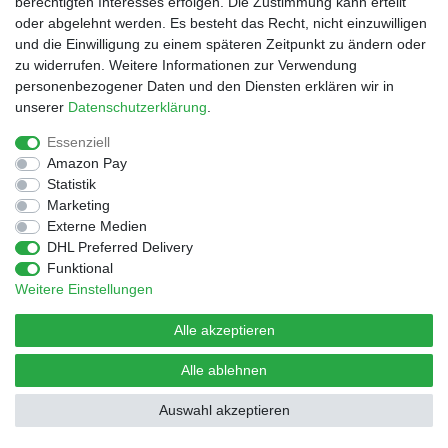
berechtigten Interesses erfolgen. Die Zustimmung kann erteilt
oder abgelehnt werden. Es besteht das Recht, nicht einzuwilligen
und die Einwilligung zu einem späteren Zeitpunkt zu ändern oder
© Copyright 2026 | Alle Rechte vorbehalten.
Design by D.Behrendt
zu widerrufen. Weitere Informationen zur Verwendung
personenbezogener Daten und den Diensten erklären wir in
unserer
Daten­schutz­erklärung
.
Essenziell
Amazon Pay
Statistik
Marketing
Externe Medien
DHL Preferred Delivery
Funktional
Weitere Einstellungen
Alle akzeptieren
Alle ablehnen
Auswahl akzeptieren