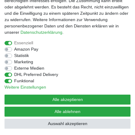
berechtigten Interesses erfolgen. Die Zustimmung kann erteilt
oder abgelehnt werden. Es besteht das Recht, nicht einzuwilligen
und die Einwilligung zu einem späteren Zeitpunkt zu ändern oder
© Copyright 2026 | Alle Rechte vorbehalten.
Design by D.Behrendt
zu widerrufen. Weitere Informationen zur Verwendung
personenbezogener Daten und den Diensten erklären wir in
unserer
Daten­schutz­erklärung
.
Essenziell
Amazon Pay
Statistik
Marketing
Externe Medien
DHL Preferred Delivery
Funktional
Weitere Einstellungen
Alle akzeptieren
Alle ablehnen
Auswahl akzeptieren