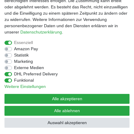
berechtigten Interesses erfolgen. Die Zustimmung kann erteilt
oder abgelehnt werden. Es besteht das Recht, nicht einzuwilligen
und die Einwilligung zu einem späteren Zeitpunkt zu ändern oder
© Copyright 2026 | Alle Rechte vorbehalten.
Design by D.Behrendt
zu widerrufen. Weitere Informationen zur Verwendung
personenbezogener Daten und den Diensten erklären wir in
unserer
Daten­schutz­erklärung
.
Essenziell
Amazon Pay
Statistik
Marketing
Externe Medien
DHL Preferred Delivery
Funktional
Weitere Einstellungen
Alle akzeptieren
Alle ablehnen
Auswahl akzeptieren