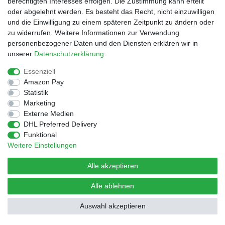
berechtigten Interesses erfolgen. Die Zustimmung kann erteilt
oder abgelehnt werden. Es besteht das Recht, nicht einzuwilligen
und die Einwilligung zu einem späteren Zeitpunkt zu ändern oder
© Copyright 2026 | Alle Rechte vorbehalten.
Design by D.Behrendt
zu widerrufen. Weitere Informationen zur Verwendung
personenbezogener Daten und den Diensten erklären wir in
unserer
Daten­schutz­erklärung
.
Essenziell
Amazon Pay
Statistik
Marketing
Externe Medien
DHL Preferred Delivery
Funktional
Weitere Einstellungen
Alle akzeptieren
Alle ablehnen
Auswahl akzeptieren