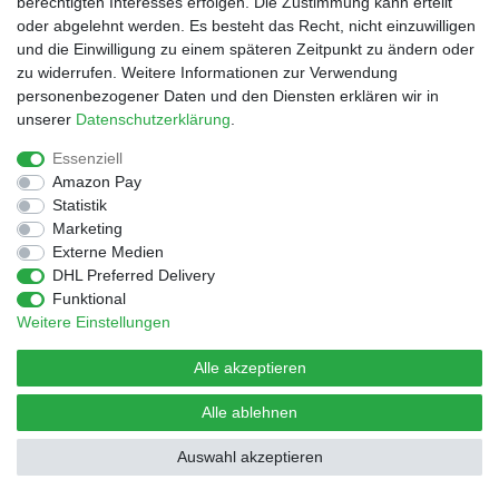
berechtigten Interesses erfolgen. Die Zustimmung kann erteilt
oder abgelehnt werden. Es besteht das Recht, nicht einzuwilligen
und die Einwilligung zu einem späteren Zeitpunkt zu ändern oder
© Copyright 2026 | Alle Rechte vorbehalten.
Design by D.Behrendt
zu widerrufen. Weitere Informationen zur Verwendung
personenbezogener Daten und den Diensten erklären wir in
unserer
Daten­schutz­erklärung
.
Essenziell
Amazon Pay
Statistik
Marketing
Externe Medien
DHL Preferred Delivery
Funktional
Weitere Einstellungen
Alle akzeptieren
Alle ablehnen
Auswahl akzeptieren