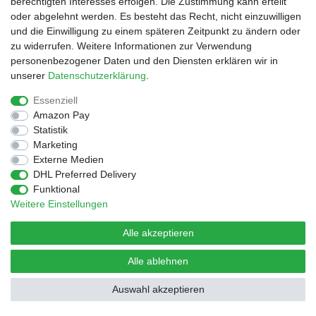
berechtigten Interesses erfolgen. Die Zustimmung kann erteilt
oder abgelehnt werden. Es besteht das Recht, nicht einzuwilligen
und die Einwilligung zu einem späteren Zeitpunkt zu ändern oder
© Copyright 2026 | Alle Rechte vorbehalten.
Design by D.Behrendt
zu widerrufen. Weitere Informationen zur Verwendung
personenbezogener Daten und den Diensten erklären wir in
unserer
Daten­schutz­erklärung
.
Essenziell
Amazon Pay
Statistik
Marketing
Externe Medien
DHL Preferred Delivery
Funktional
Weitere Einstellungen
Alle akzeptieren
Alle ablehnen
Auswahl akzeptieren