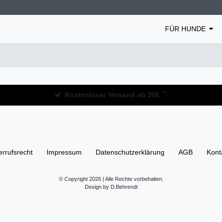
FÜR HUNDE
**)
Kostenloser Versand ab 30€
rrufs­recht
Impressum
Daten­schutz­erklärung
AGB
Kont
© Copyright 2026 | Alle Rechte vorbehalten.
Design by D.Behrendt