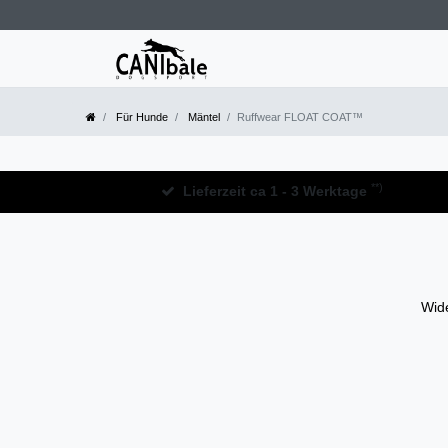
Für Hunde
Mäntel
Ruffwear FLOAT COAT™
**)
Lieferzeit ca 1 - 3 Werktage
Wide