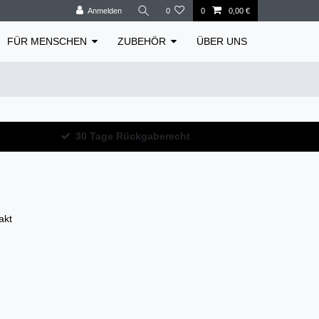
Anmelden
0
0
0,00 €
FÜR MENSCHEN
ZUBEHÖR
ÜBER UNS
30 Tage Rückgaberecht
akt