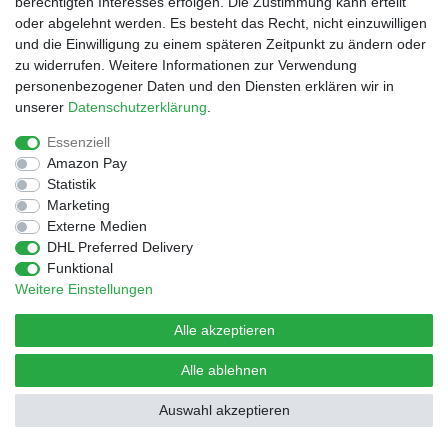
berechtigten Interesses erfolgen. Die Zustimmung kann erteilt
oder abgelehnt werden. Es besteht das Recht, nicht einzuwilligen
und die Einwilligung zu einem späteren Zeitpunkt zu ändern oder
© Copyright 2026 | Alle Rechte vorbehalten.
Design by D.Behrendt
zu widerrufen. Weitere Informationen zur Verwendung
personenbezogener Daten und den Diensten erklären wir in
unserer
Daten­schutz­erklärung
.
Essenziell
Amazon Pay
Statistik
Marketing
Externe Medien
DHL Preferred Delivery
Funktional
Weitere Einstellungen
Alle akzeptieren
Alle ablehnen
Auswahl akzeptieren