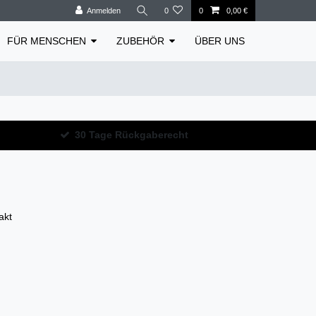
Anmelden
0
0
0,00 €
FÜR MENSCHEN
ZUBEHÖR
ÜBER UNS
30 Tage Rückgaberecht
akt