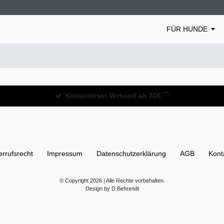
FÜR HUNDE
**)
Kostenloser Versand ab 30€
rrufs­recht
Impressum
Daten­schutz­erklärung
AGB
Kont
© Copyright 2026 | Alle Rechte vorbehalten.
Design by D.Behrendt