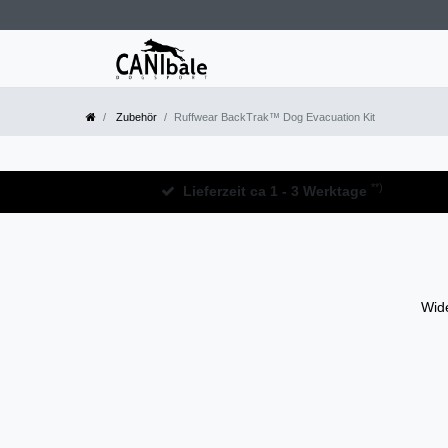
Zubehör
Ruffwear BackTrak™ Dog Evacuation Kit
**)
Lieferzeit ca 1 - 3 Werktage
Wide