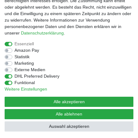
berechtigten Interesses erfolgen. Die Zustimmung kann erteilt
oder abgelehnt werden. Es besteht das Recht, nicht einzuwilligen
und die Einwilligung zu einem späteren Zeitpunkt zu ändern oder
© Copyright 2026 | Alle Rechte vorbehalten.
Design by D.Behrendt
zu widerrufen. Weitere Informationen zur Verwendung
personenbezogener Daten und den Diensten erklären wir in
unserer
Daten­schutz­erklärung
.
Essenziell
Amazon Pay
Statistik
Marketing
Externe Medien
DHL Preferred Delivery
Funktional
Weitere Einstellungen
Alle akzeptieren
Alle ablehnen
Auswahl akzeptieren