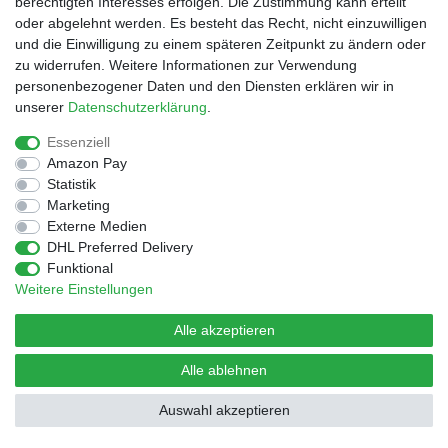
berechtigten Interesses erfolgen. Die Zustimmung kann erteilt
oder abgelehnt werden. Es besteht das Recht, nicht einzuwilligen
und die Einwilligung zu einem späteren Zeitpunkt zu ändern oder
© Copyright 2026 | Alle Rechte vorbehalten.
Design by D.Behrendt
zu widerrufen. Weitere Informationen zur Verwendung
personenbezogener Daten und den Diensten erklären wir in
unserer
Daten­schutz­erklärung
.
Essenziell
Amazon Pay
Statistik
Marketing
Externe Medien
DHL Preferred Delivery
Funktional
Weitere Einstellungen
Alle akzeptieren
Alle ablehnen
Auswahl akzeptieren