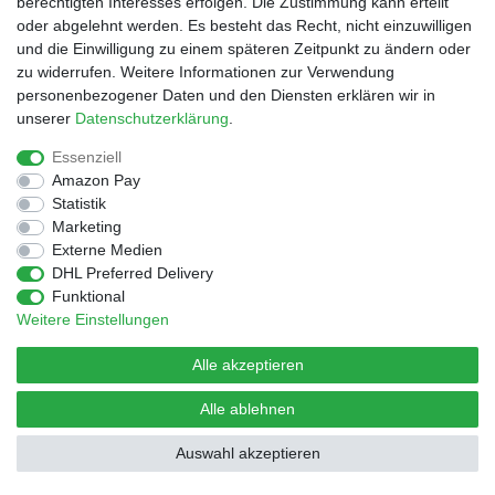
berechtigten Interesses erfolgen. Die Zustimmung kann erteilt
oder abgelehnt werden. Es besteht das Recht, nicht einzuwilligen
und die Einwilligung zu einem späteren Zeitpunkt zu ändern oder
© Copyright 2026 | Alle Rechte vorbehalten.
Design by D.Behrendt
zu widerrufen. Weitere Informationen zur Verwendung
personenbezogener Daten und den Diensten erklären wir in
unserer
Daten­schutz­erklärung
.
Essenziell
Amazon Pay
Statistik
Marketing
Externe Medien
DHL Preferred Delivery
Funktional
Weitere Einstellungen
Alle akzeptieren
Alle ablehnen
Auswahl akzeptieren